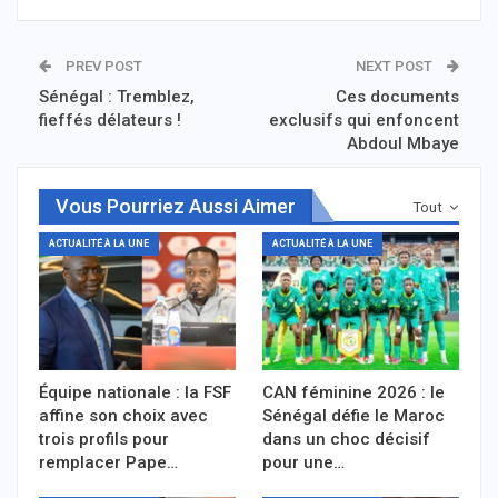
PREV POST
NEXT POST
Sénégal : Tremblez,
Ces documents
fieffés délateurs !
exclusifs qui enfoncent
Abdoul Mbaye
Vous Pourriez Aussi Aimer
Tout
ACTUALITÉ À LA UNE
ACTUALITÉ À LA UNE
Équipe nationale : la FSF
CAN féminine 2026 : le
affine son choix avec
Sénégal défie le Maroc
trois profils pour
dans un choc décisif
remplacer Pape…
pour une…