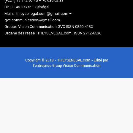
(+221) 77 142 97 45 – 76 636 02 33
BP : 1146 Dakar – Sénégal
Mails : thieysenegal.com@gmail.com –
gvc.communication@gmail.com.
Groupe Vision Communication GVC ISSN 0850-413X
Organe de Presse : THEYSENEGAL.com : ISSN 2712-6536
Copyright © 2018 « THIEYSENEGAL.com » Edité par
l'entreprise Group Vision Communication