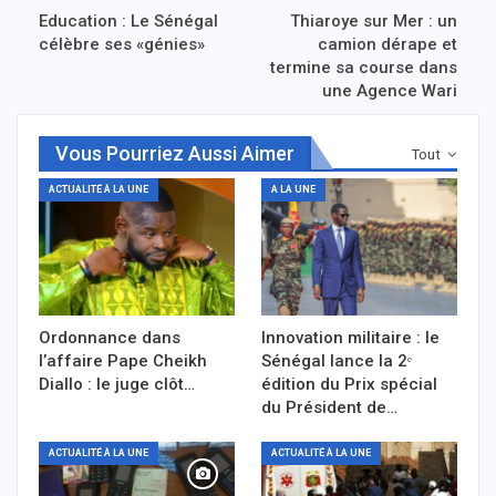
Education : Le Sénégal
Thiaroye sur Mer : un
célèbre ses «génies»
camion dérape et
termine sa course dans
une Agence Wari
Vous Pourriez Aussi Aimer
Tout
ACTUALITÉ À LA UNE
A LA UNE
Ordonnance dans
Innovation militaire : le
l’affaire Pape Cheikh
Sénégal lance la 2ᵉ
Diallo : le juge clôt…
édition du Prix spécial
du Président de…
ACTUALITÉ À LA UNE
ACTUALITÉ À LA UNE