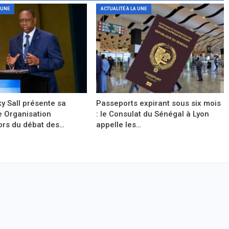
 UNE
ACTUALITÉ À LA UNE
y Sall présente sa
Passeports expirant sous six mois
e Organisation
: le Consulat du Sénégal à Lyon
ors du débat des…
appelle les…