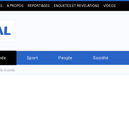
US
A PROPOS
REPORTAGES
ENQUETES ET REVELATIONS
VIDEOS
nde
Sport
People
Société
 le monde