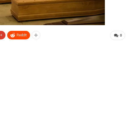
e+
ReddIt
0