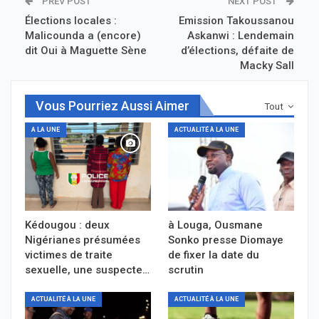
PREV POST
NEXT POST
Élections locales :
Emission Takoussanou
Malicounda a (encore)
Askanwi : Lendemain
dit Oui à Maguette Sène
d’élections, défaite de
Macky Sall
Vous Pourriez Aussi Aimer
Tout
A LA UNE
ACTUALITÉ À LA UNE
Kédougou : deux
à Louga, Ousmane
Nigérianes présumées
Sonko presse Diomaye
victimes de traite
de fixer la date du
sexuelle, une suspecte…
scrutin
ACTUALITÉ À LA UNE
ACTUALITÉ À LA UNE