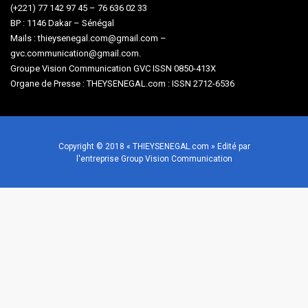
(+221) 77 142 97 45 – 76 636 02 33
BP : 1146 Dakar – Sénégal
Mails : thieysenegal.com@gmail.com –
gvc.communication@gmail.com.
Groupe Vision Communication GVC ISSN 0850-413X
Organe de Presse : THEYSENEGAL.com : ISSN 2712-6536
Copyright © 2018 « THIEYSENEGAL.com » Edité par
l'entreprise Group Vision Communication