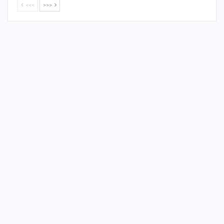
<<<
>>>