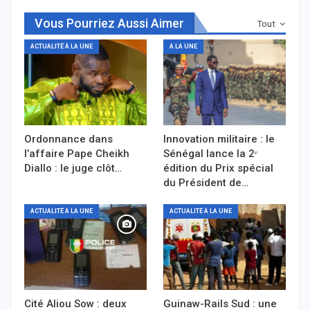
Vous Pourriez Aussi Aimer
Tout
ACTUALITÉ À LA UNE
A LA UNE
Ordonnance dans
Innovation militaire : le
l’affaire Pape Cheikh
Sénégal lance la 2ᵉ
Diallo : le juge clôt…
édition du Prix spécial
du Président de…
ACTUALITÉ À LA UNE
ACTUALITÉ À LA UNE
Cité Aliou Sow : deux
Guinaw-Rails Sud : une