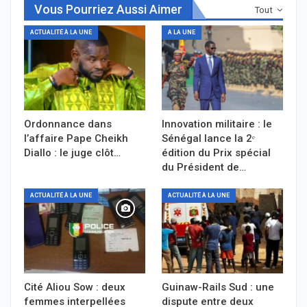
Vous Pourriez Aussi Aimer
Tout
ACTUALITÉ À LA UNE
A LA UNE
Ordonnance dans
Innovation militaire : le
l’affaire Pape Cheikh
Sénégal lance la 2ᵉ
Diallo : le juge clôt…
édition du Prix spécial
du Président de…
ACTUALITÉ À LA UNE
ACTUALITÉ À LA UNE
Cité Aliou Sow : deux
Guinaw-Rails Sud : une
femmes interpellées
dispute entre deux