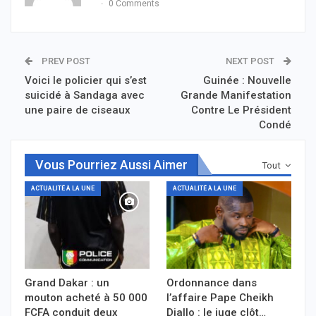
0 Comments
PREV POST
NEXT POST
Voici le policier qui s’est
Guinée : Nouvelle
suicidé à Sandaga avec
Grande Manifestation
une paire de ciseaux
Contre Le Président
Condé
Vous Pourriez Aussi Aimer
Tout
ACTUALITÉ À LA UNE
ACTUALITÉ À LA UNE
Grand Dakar : un
Ordonnance dans
mouton acheté à 50 000
l’affaire Pape Cheikh
FCFA conduit deux
Diallo : le juge clôt…