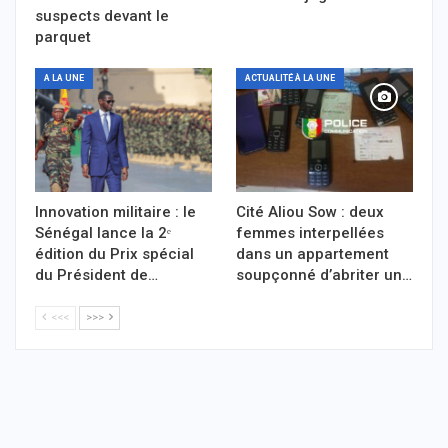
suspects devant le
parquet
A LA UNE
ACTUALITÉ À LA UNE
Innovation militaire : le
Cité Aliou Sow : deux
Sénégal lance la 2ᵉ
femmes interpellées
édition du Prix spécial
dans un appartement
du Président de…
soupçonné d’abriter un…
<<<
>>>