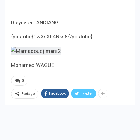
Dieynaba TANDIANG
{youtube}1w3nXF4Nkn8{/youtube}
Mohamed WAGUE
0
Facebook
Twitter
Partage