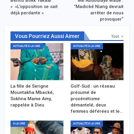
Benno Bokk Yakaar :
Me Abdoulaye Wade :
« »L’opposition se sait
“Madické Niang devrait
déjà perdante »
arrêter de nous
provoquer”
Vous Pourriez Aussi Aimer
Tout
ACTUALITÉ À LA UNE
ACTUALITÉ À LA UNE
La fille de Serigne
Golf-Sud : un réseau
Mountakha Mbacké,
présumé de
Sokhna Mame Amy,
proxénétisme
rappelée à Dieu
démantelé, deux
femmes déférées et le…
A LA UNE
ACTUALITÉ À LA UNE