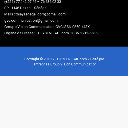
(+221) 77 142 97 45 – 76 636 02 33
BP : 1146 Dakar – Sénégal
Mails : thieysenegal.com@gmail.com –
gvc.communication@gmail.com.
Groupe Vision Communication GVC ISSN 0850-413X
Organe de Presse : THEYSENEGAL.com : ISSN 2712-6536
Copyright © 2018 « THIEYSENEGAL.com » Edité par
l'entreprise Group Vision Communication