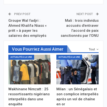
PREV POST
NEXT POST
Groupe Wal fadjri :
Mali : trois individus
Ahmed Khalifa Niass «
accusés d’entraver
prêt » à payer les
l’accord de paix
salaires des employés
sanctionnés par l’ONU
Vous Pourriez Aussi Aimer
Tout
ACTUALITÉ À LA UNE
ACTUALITÉ À LA UNE
Wakhinane Nimzatt : 25
Milan : un Sénégalais et
ressortissants nigérians
son complice interpellés
interpellés dans une
après un vol de chaîne
enquête
en or