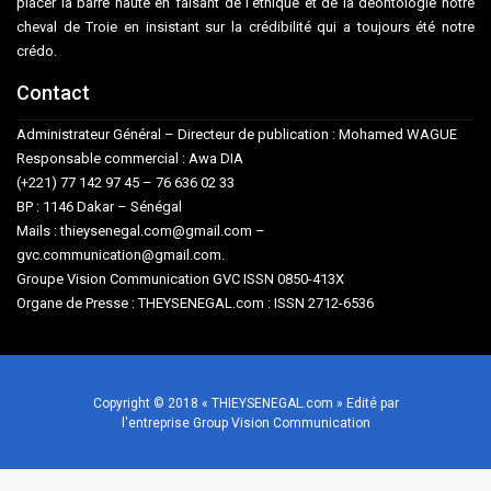
placer la barre haute en faisant de l’éthique et de la déontologie notre
cheval de Troie en insistant sur la crédibilité qui a toujours été notre
crédo.
Contact
Administrateur Général – Directeur de publication : Mohamed WAGUE
Responsable commercial : Awa DIA
(+221) 77 142 97 45 – 76 636 02 33
BP : 1146 Dakar – Sénégal
Mails : thieysenegal.com@gmail.com –
gvc.communication@gmail.com.
Groupe Vision Communication GVC ISSN 0850-413X
Organe de Presse : THEYSENEGAL.com : ISSN 2712-6536
Copyright © 2018 « THIEYSENEGAL.com » Edité par
l'entreprise Group Vision Communication