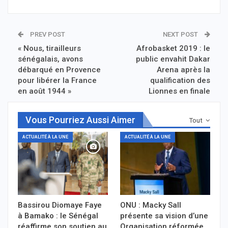
PREV POST
NEXT POST
« Nous, tirailleurs
Afrobasket 2019 : le
sénégalais, avons
public envahit Dakar
débarqué en Provence
Arena après la
pour libérer la France
qualification des
en août 1944 »
Lionnes en finale
Vous Pourriez Aussi Aimer
Tout
ACTUALITÉ À LA UNE
ACTUALITÉ À LA UNE
Bassirou Diomaye Faye
ONU : Macky Sall
à Bamako : le Sénégal
présente sa vision d’une
réaffirme son soutien au
Organisation réformée