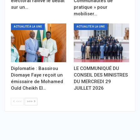
électoral ravive le débat
Communautés de
sur un…
pratique » pour
mobiliser…
ACTUALITÉ À LA UNE
ACTUALITÉ À LA UNE
Diplomatie : Bassirou
LE COMMUNIQUÉ DU
Diomaye Faye reçoit un
CONSEIL DES MINISTRES
émissaire de Mohamed
DU MERCREDI 29
Ould Cheikh El…
JUILLET 2026
<<<
>>>