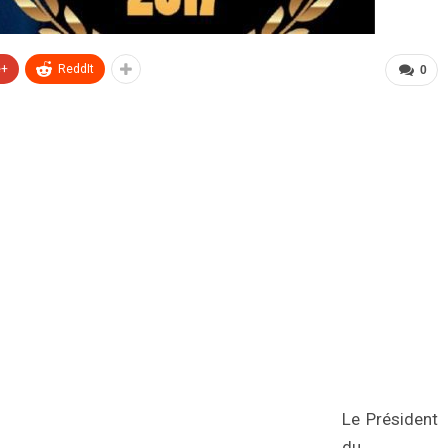
e+
ReddIt
0
Le Président
du