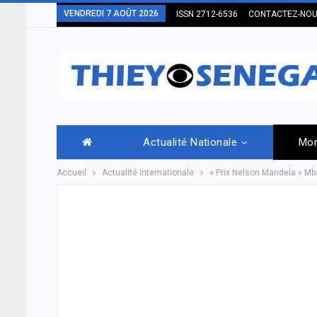
VENDREDI 7 AOÛT 2026
ISSN 2712-6536
CONTACTEZ-NO
Actualité Nationale
Mo
Accueil
Actualité Internationale
« Prix Nelson Mandela » Mb