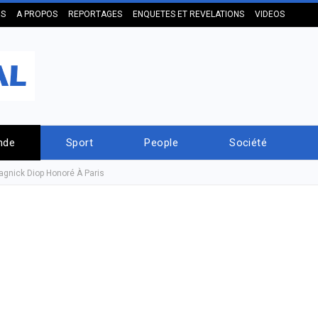
US
A PROPOS
REPORTAGES
ENQUETES ET REVELATIONS
VIDEOS
nde
Sport
People
Société
agnick Diop Honoré À Paris