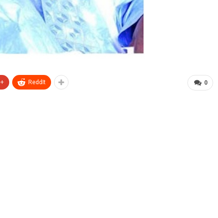
e+
ReddIt
0