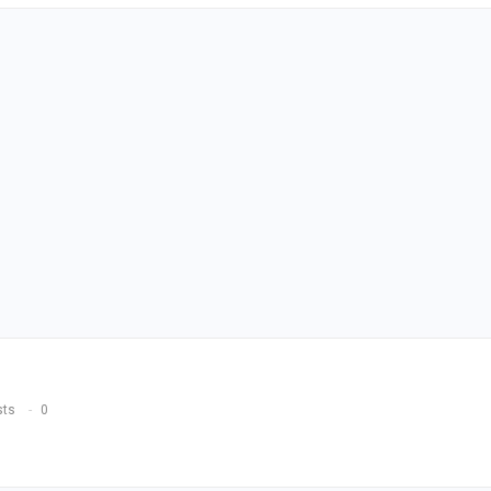
sts
0