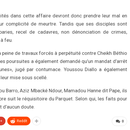
ités dans cette affaire devront donc prendre leur mal en
our complicité de meurtre. Tandis que ses disciples sont
aries, recel de cadavres, non dénonciation de crimes,
à feu.
 la peine de travaux forcés à perpétuité contre Cheikh Béthio
des poursuites a également demandé qu’un mandat d’arrêt
ounes», jugé par contumace. Youssou Diallo a également
 leur mise sous scellé.
ou Barro, Aziz Mbacké Ndour, Mamadou Hanne dit Pape, ils
e suit le réquisitoire du Parquet. Selon qui, les faits pour
t d’aucun doute.
e+
ReddIt
0