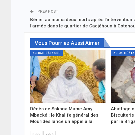
PREV POST
Bénin: au moins deux morts après l’intervention 
l’armée dans le quartier de Cadjéhoun à Cotono
Vous Pourriez Aussi Aimer
ACTUALITÉ À LA UNE
ACTUALITÉ À LA
Décès de Sokhna Mame Amy
Abattage c
Mbacké : le Khalife général des
Biscuiterie
Mourides lance un appel à la…
par la Bri
<<<
>>>