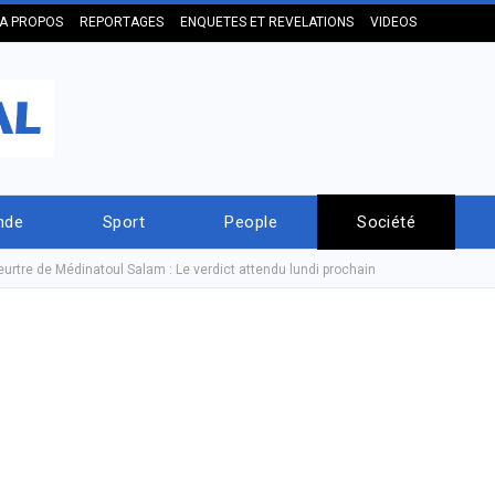
A PROPOS
REPORTAGES
ENQUETES ET REVELATIONS
VIDEOS
nde
Sport
People
Société
urtre de Médinatoul Salam : Le verdict attendu lundi prochain