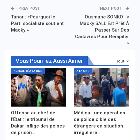
PREV POST
NEXT POST
Tanor : «Pourquoi le
Ousmane SONKO : «
Parti socialiste soutient
Macky SALL Est Prêt À
Macky »
Passer Sur Des
Cadavres Pour Rempiler
»
Vous Pourriez Aussi Aimer
Tout
ACTUALITÉ À LA UNE
A LA UNE
Offense au chef de
Médina : une opération
l’État : le tribunal de
de police cible des
Dakar inflige des peines
étrangers en situation
de prison…
irrégulière…