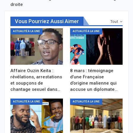
droite
Vous Pourriez Aussi Aimer
Tout
ACTUALITÉ À LA UNE
ACTUALITÉ À LA UNE
Affaire Ouzin Keita :
8 mars : témoignage
révélations, arrestations
d’une Française
et soupçons de
d’origine malienne qui
chantage sexuel dans…
accuse un diplomate…
ACTUALITÉ À LA UNE
ACTUALITÉ À LA UNE