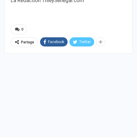
La Redaction ThieySenegal.com
0
Facebook
Twitter
Partage