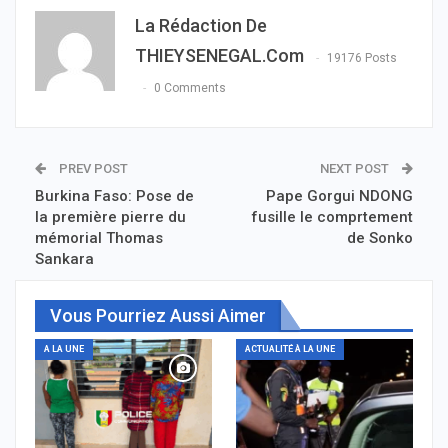
La Rédaction De
THIEYSENEGAL.com
19176 Posts
0 Comments
PREV POST
NEXT POST
Burkina Faso: Pose de
Pape Gorgui NDONG
la première pierre du
fusille le comprtement
mémorial Thomas
de Sonko
Sankara
Vous Pourriez Aussi Aimer
A LA UNE
ACTUALITÉ À LA UNE