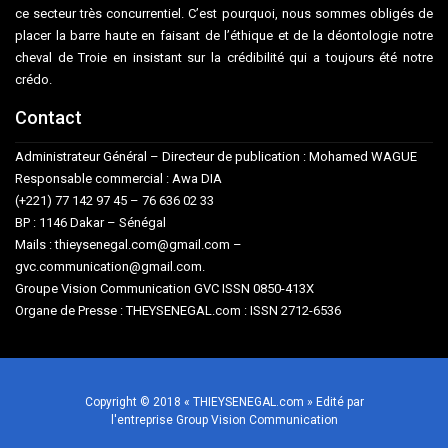
ce secteur très concurrentiel. C’est pourquoi, nous sommes obligés de
placer la barre haute en faisant de l’éthique et de la déontologie notre
cheval de Troie en insistant sur la crédibilité qui a toujours été notre
crédo.
Contact
Administrateur Général – Directeur de publication : Mohamed WAGUE
Responsable commercial : Awa DIA
(+221) 77 142 97 45 – 76 636 02 33
BP : 1146 Dakar – Sénégal
Mails : thieysenegal.com@gmail.com –
gvc.communication@gmail.com.
Groupe Vision Communication GVC ISSN 0850-413X
Organe de Presse : THEYSENEGAL.com : ISSN 2712-6536
Copyright © 2018 « THIEYSENEGAL.com » Edité par
l'entreprise Group Vision Communication