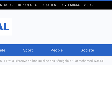
A PROPOS
REPORTAGES
ENQUETES ET REVELATIONS
VIDEOS
nde
Sport
People
Société
L’Etat à l’épreuve de l’indiscipline des Sénégalais : Par Mohamed WAGUE