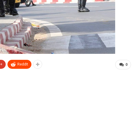
e+
ReddIt
0