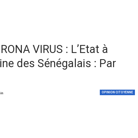
ONA VIRUS : L’Etat à
line des Sénégalais : Par
OPINION CITOYENNE
min