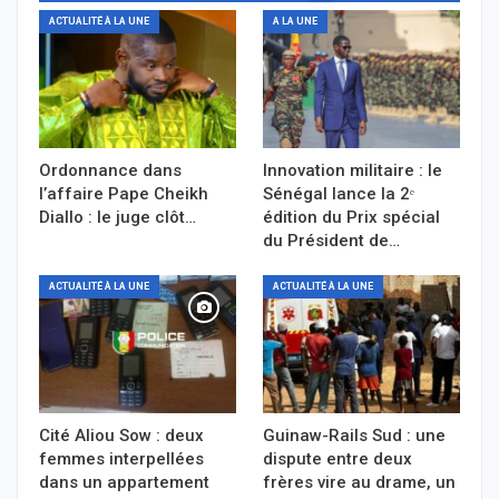
ACTUALITÉ À LA UNE
A LA UNE
Ordonnance dans
Innovation militaire : le
l’affaire Pape Cheikh
Sénégal lance la 2ᵉ
Diallo : le juge clôt…
édition du Prix spécial
du Président de…
ACTUALITÉ À LA UNE
ACTUALITÉ À LA UNE
Cité Aliou Sow : deux
Guinaw-Rails Sud : une
femmes interpellées
dispute entre deux
dans un appartement
frères vire au drame, un