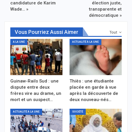
candidature de Karim
élection juste,
Wade… »
transparente et
démocratique »
Vous Pourriez Aussi Aimer
Tout
A LA UNE
ACTUALITÉ À LA UNE
Guinaw-Rails Sud : une
Thiès : une étudiante
dispute entre deux
placée en garde à vue
frères vire au drame, un
après la découverte de
mort et un suspect…
deux nouveau-nés…
ACTUALITÉ À LA UNE
SOCIÉTÉ