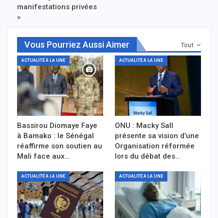
manifestations privées
»
Vous Pourriez Aussi Aimer
Tout
ACTUALITÉ À LA UNE
ACTUALITÉ À LA UNE
Bassirou Diomaye Faye
ONU : Macky Sall
à Bamako : le Sénégal
présente sa vision d’une
réaffirme son soutien au
Organisation réformée
Mali face aux…
lors du débat des…
ACTUALITÉ À LA UNE
ACTUALITÉ À LA UNE