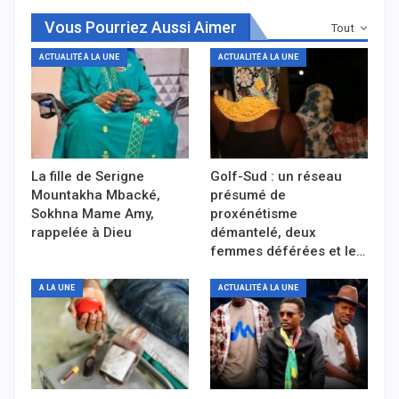
Vous Pourriez Aussi Aimer
Tout
ACTUALITÉ À LA UNE
ACTUALITÉ À LA UNE
La fille de Serigne
Golf-Sud : un réseau
Mountakha Mbacké,
présumé de
Sokhna Mame Amy,
proxénétisme
rappelée à Dieu
démantelé, deux
femmes déférées et le…
A LA UNE
ACTUALITÉ À LA UNE