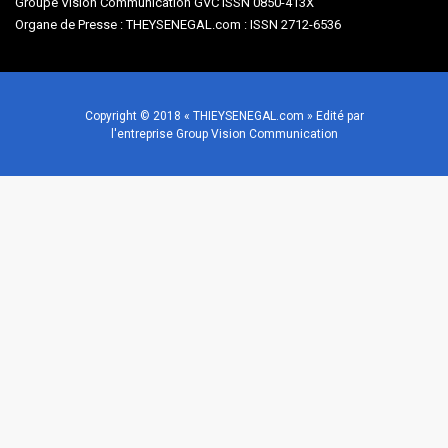
Groupe Vision Communication GVC ISSN 0850-413X
Organe de Presse : THEYSENEGAL.com : ISSN 2712-6536
Copyright © 2018 « THIEYSENEGAL.com » Edité par
l'entreprise Group Vision Communication