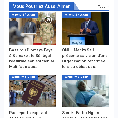
Vous Pourriez Aussi Aimer
Tout
ACTUALITÉ À LA UNE
ACTUALITÉ À LA UNE
Bassirou Diomaye Faye
ONU : Macky Sall
à Bamako : le Sénégal
présente sa vision d’une
réaffirme son soutien au
Organisation réformée
Mali face aux…
lors du débat des…
ACTUALITÉ À LA UNE
ACTUALITÉ À LA UNE
Passeports expirant
Santé : Farba Ngom