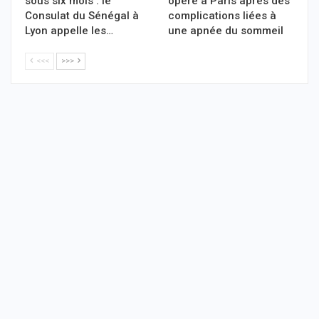
sous six mois : le
opéré à Paris après des
Consulat du Sénégal à
complications liées à
Lyon appelle les…
une apnée du sommeil
<<<
>>>