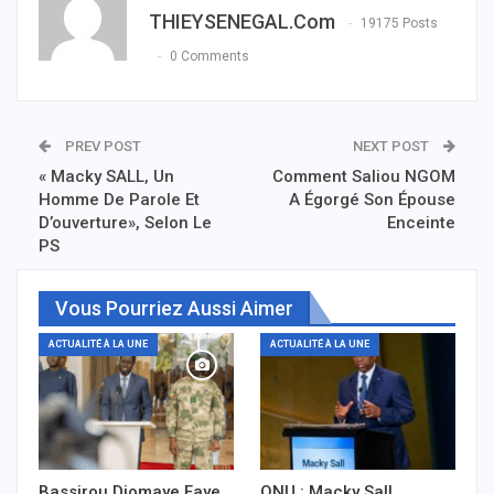
THIEYSENEGAL.com
19175 Posts
0 Comments
PREV POST
NEXT POST
« Macky SALL, Un
Comment Saliou NGOM
Homme De Parole Et
A Égorgé Son Épouse
D’ouverture», Selon Le
Enceinte
PS
Vous Pourriez Aussi Aimer
ACTUALITÉ À LA UNE
ACTUALITÉ À LA UNE
Bassirou Diomaye Faye
ONU : Macky Sall