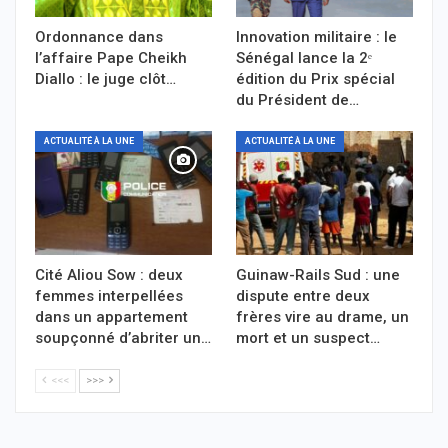
Ordonnance dans
Innovation militaire : le
l’affaire Pape Cheikh
Sénégal lance la 2ᵉ
Diallo : le juge clôt…
édition du Prix spécial
du Président de…
ACTUALITÉ À LA UNE
ACTUALITÉ À LA UNE
Cité Aliou Sow : deux
Guinaw-Rails Sud : une
femmes interpellées
dispute entre deux
dans un appartement
frères vire au drame, un
soupçonné d’abriter un…
mort et un suspect…
<<<
>>>