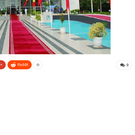
e+
ReddIt
0