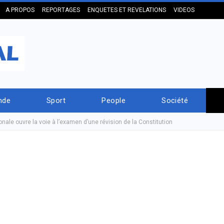
A PROPOS
REPORTAGES
ENQUETES ET REVELATIONS
VIDEOS
nde
Sport
People
Société
onale ouvre la voie à l’examen d’une révision de la Constitution