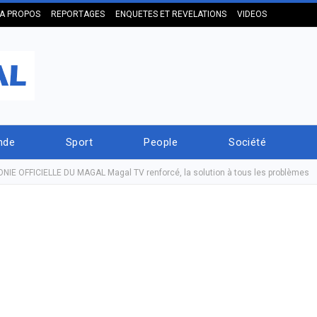
A PROPOS
REPORTAGES
ENQUETES ET REVELATIONS
VIDEOS
nde
Sport
People
Société
E OFFICIELLE DU MAGAL Magal TV renforcé, la solution à tous les problèmes