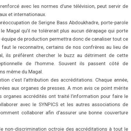
enforcé avec les normes d’une télévision, peut servir de
aux et internationaux.
préoccupation de Serigne Bass Abdoukhadre, porte-parole
le Magal qu’il ne tolérerait plus aucun dérapage qui porte
e équipe de production permettra donc de canaliser tout ce
 faut le reconnaitre, certains de nos confrères au lieu de
l, ils préfèrent chercher le buzz au détriment de cette
eptionnelle de l’homme. Souvent ils passent côté de
 sens même du Magal.
ention c’est l’attribution des accréditations. Chaque année,
ivrées aux organes de presses. A mon avis ce point mérite
les organes accrédités ont traité l’information pour faire le
ollaborer avec le SYNPICS et les autres associations de
comment collaborer afin d’assurer une bonne couverture
e non-discrimination octroie des accréditations à tout le