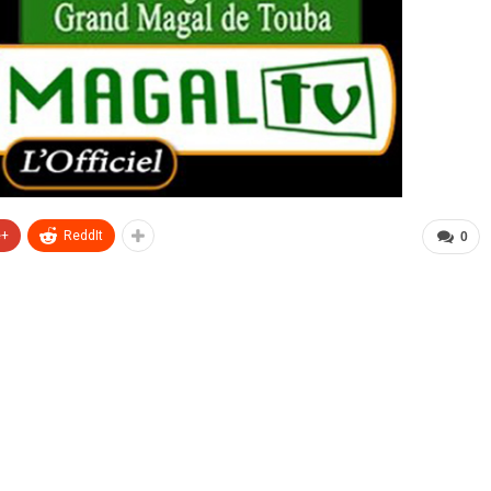
e+
ReddIt
0