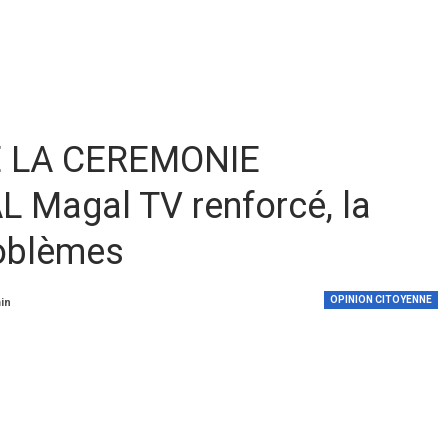
 LA CEREMONIE
 Magal TV renforcé, la
roblèmes
OPINION CITOYENNE
min