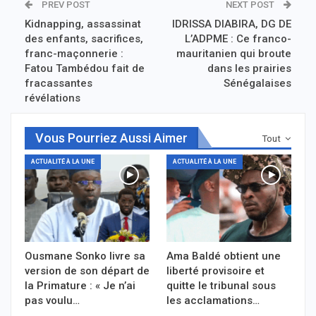
PREV POST
NEXT POST
Kidnapping, assassinat
IDRISSA DIABIRA, DG DE
des enfants, sacrifices,
L’ADPME : Ce franco-
franc-maçonnerie :
mauritanien qui broute
Fatou Tambédou fait de
dans les prairies
fracassantes
Sénégalaises
révélations
Vous Pourriez Aussi Aimer
Tout
ACTUALITÉ À LA UNE
ACTUALITÉ À LA UNE
Ousmane Sonko livre sa
Ama Baldé obtient une
version de son départ de
liberté provisoire et
la Primature : « Je n’ai
quitte le tribunal sous
pas voulu…
les acclamations…