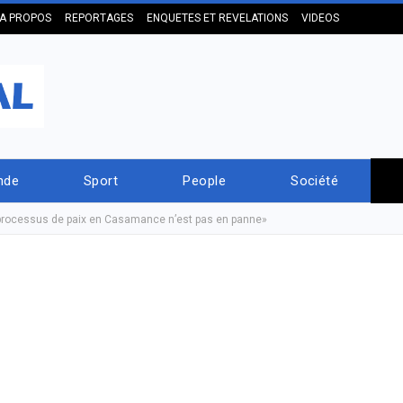
A PROPOS
REPORTAGES
ENQUETES ET REVELATIONS
VIDEOS
nde
Sport
People
Société
 processus de paix en Casamance n’est pas en panne»