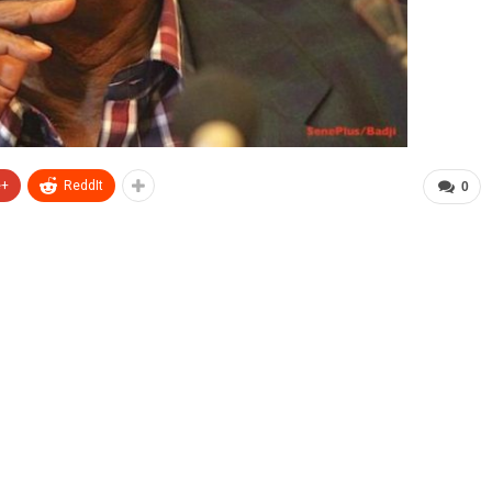
e+
ReddIt
0