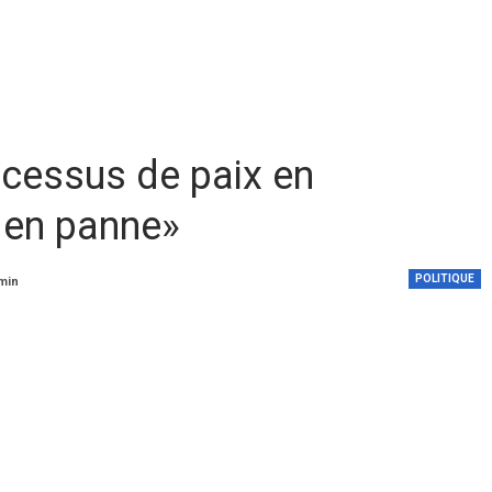
ocessus de paix en
 en panne»
POLITIQUE
 min