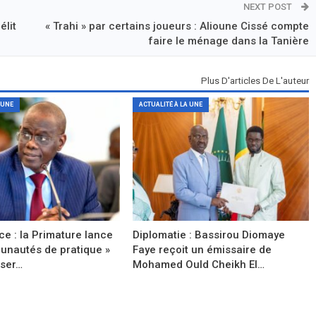
NEXT POST
élit
« Trahi » par certains joueurs : Alioune Cissé compte
faire le ménage dans la Tanière
Plus D'articles De L'auteur
 UNE
ACTUALITÉ À LA UNE
e : la Primature lance
Diplomatie : Bassirou Diomaye
unautés de pratique »
Faye reçoit un émissaire de
iser…
Mohamed Ould Cheikh El…