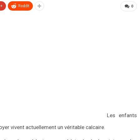
e+
ReddIt
0
Les enfants
oyer vivent actuellement un véritable calcaire.