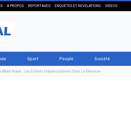
US
A PROPOS
REPORTAGES
ENQUETES ET REVELATIONS
VIDEOS
nde
Sport
People
Société
 Albert Royer : Les Enfants Drépanocytaires Dans La Détresse