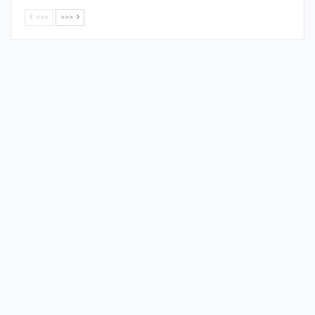
<<<
>>>