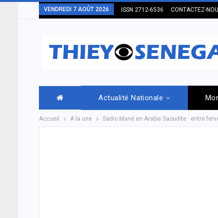
VENDREDI 7 AOÛT 2026
ISSN 2712-6536
CONTACTEZ-NO
Actualité Nationale
Mo
Accueil
A la une
Sadio Mané en Arabie Saoudite : entre ferve