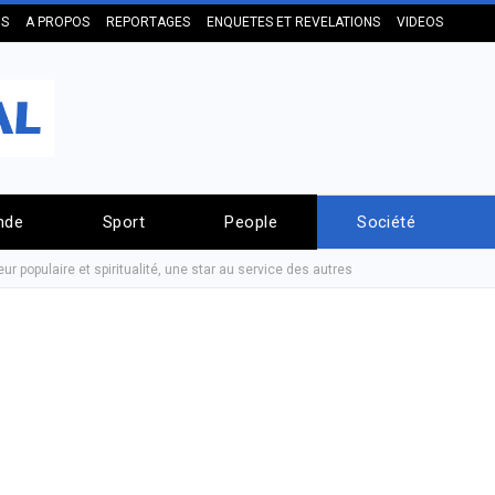
US
A PROPOS
REPORTAGES
ENQUETES ET REVELATIONS
VIDEOS
nde
Sport
People
Société
ur populaire et spiritualité, une star au service des autres