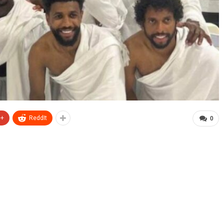
e+
ReddIt
0