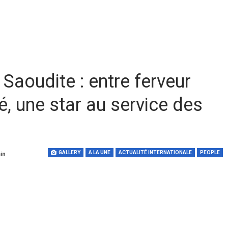
Saoudite : entre ferveur
té, une star au service des
GALLERY
A LA UNE
ACTUALITÉ INTERNATIONALE
PEOPLE
min