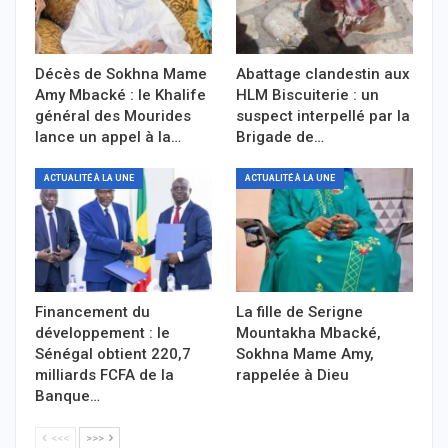
Décès de Sokhna Mame
Abattage clandestin aux
Amy Mbacké : le Khalife
HLM Biscuiterie : un
général des Mourides
suspect interpellé par la
lance un appel à la…
Brigade de…
ACTUALITÉ À LA UNE
ACTUALITÉ À LA UNE
Financement du
La fille de Serigne
développement : le
Mountakha Mbacké,
Sénégal obtient 220,7
Sokhna Mame Amy,
milliards FCFA de la
rappelée à Dieu
Banque…
<<<
>>>