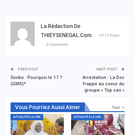
La Rédaction De
THIEYSENEGAL.com
19172 Posts
0 Comments
PREV POST
NEXT POST
Sonko : Pourquoi le 17 ?
Arrestation : La Dsc
(GMS)*
frappe au coeur du
groupe « Top cas »
Vous Pourriez Aussi Aimer
Tout
ACTUALITÉ À LA UNE
ACTUALITÉ À LA UNE