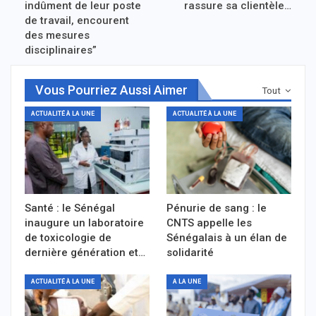
indûment de leur poste
rassure sa clientèle…
de travail, encourent
des mesures
disciplinaires”
Vous Pourriez Aussi Aimer
Tout
ACTUALITÉ À LA UNE
ACTUALITÉ À LA UNE
Santé : le Sénégal
Pénurie de sang : le
inaugure un laboratoire
CNTS appelle les
de toxicologie de
Sénégalais à un élan de
dernière génération et…
solidarité
ACTUALITÉ À LA UNE
A LA UNE