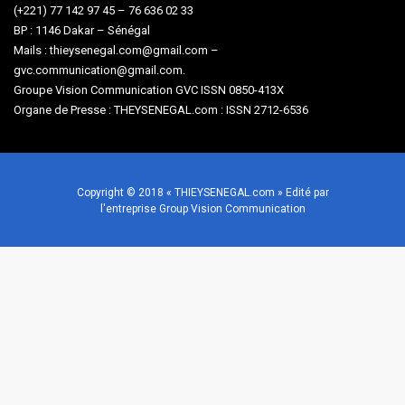
(+221) 77 142 97 45 – 76 636 02 33
BP : 1146 Dakar – Sénégal
Mails : thieysenegal.com@gmail.com –
gvc.communication@gmail.com.
Groupe Vision Communication GVC ISSN 0850-413X
Organe de Presse : THEYSENEGAL.com : ISSN 2712-6536
Copyright © 2018 « THIEYSENEGAL.com » Edité par
l'entreprise Group Vision Communication