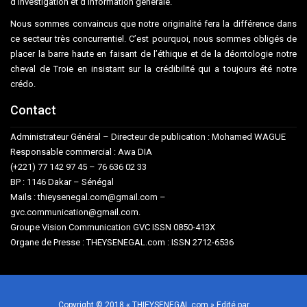
d’investigation et d’information générale.
Nous sommes convaincus que notre originalité fera la différence dans
ce secteur très concurrentiel. C’est pourquoi, nous sommes obligés de
placer la barre haute en faisant de l’éthique et de la déontologie notre
cheval de Troie en insistant sur la crédibilité qui a toujours été notre
crédo.
Contact
Administrateur Général – Directeur de publication : Mohamed WAGUE
Responsable commercial : Awa DIA
(+221) 77 142 97 45 – 76 636 02 33
BP : 1146 Dakar – Sénégal
Mails : thieysenegal.com@gmail.com –
gvc.communication@gmail.com.
Groupe Vision Communication GVC ISSN 0850-413X
Organe de Presse : THEYSENEGAL.com : ISSN 2712-6536
Copyright © 2018 « THIEYSENEGAL.com » Edité par