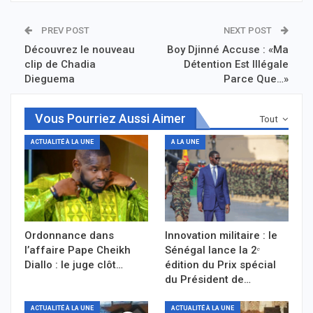
PREV POST
NEXT POST
Découvrez le nouveau
Boy Djinné Accuse : «Ma
clip de Chadia
Détention Est Illégale
Dieguema
Parce Que…»
Vous Pourriez Aussi Aimer
Tout
ACTUALITÉ À LA UNE
A LA UNE
Ordonnance dans
Innovation militaire : le
l’affaire Pape Cheikh
Sénégal lance la 2ᵉ
Diallo : le juge clôt…
édition du Prix spécial
du Président de…
ACTUALITÉ À LA UNE
ACTUALITÉ À LA UNE