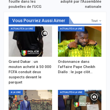
fouille dans les
adopté par l’Assemblée
poubelles de l’UCG
nationale
Vous Pourriez Aussi Aimer
Tout
ACTUALITÉ À LA UNE
ACTUALITÉ À LA UNE
Grand Dakar : un
Ordonnance dans
mouton acheté à 50 000
l’affaire Pape Cheikh
FCFA conduit deux
Diallo : le juge clôt…
suspects devant le
parquet
A LA UNE
ACTUALITÉ À LA UNE