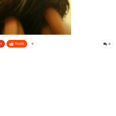
e+
ReddIt
0