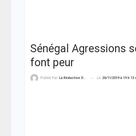
Sénégal Agressions se
font peur
Le
26/11/2019 à 19 h 13
Publié Par
La Rédaction De THIEYSENEGAL.com