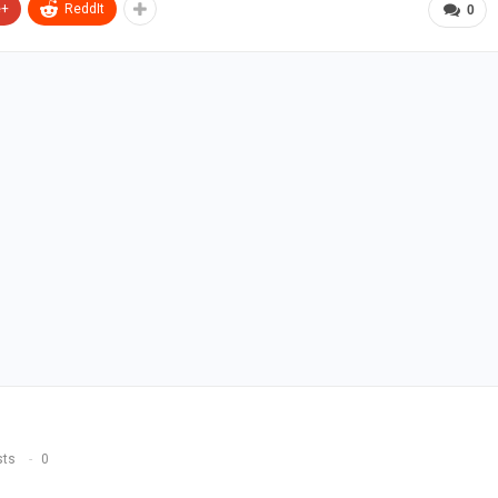
e+
ReddIt
0
sts
0