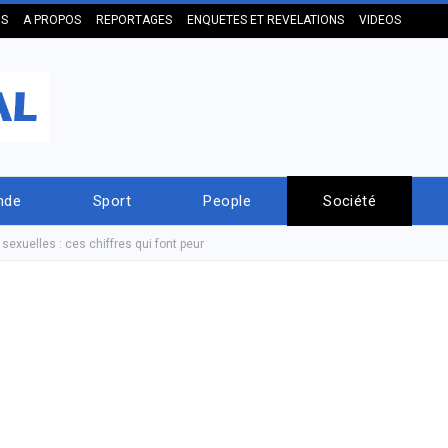
US
A PROPOS
REPORTAGES
ENQUETES ET REVELATIONS
VIDEOS
nde
Sport
People
Société
exuelles : ces chiffres qui font peur