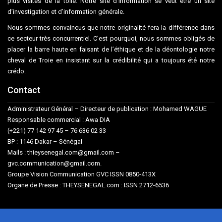
plus visités de la toile. Notre site d’information se veut être un site
d’investigation et d’information générale.
Nous sommes convaincus que notre originalité fera la différence dans
ce secteur très concurrentiel. C’est pourquoi, nous sommes obligés de
placer la barre haute en faisant de l’éthique et de la déontologie notre
cheval de Troie en insistant sur la crédibilité qui a toujours été notre
crédo.
Contact
Administrateur Général – Directeur de publication : Mohamed WAGUE
Responsable commercial : Awa DIA
(+221) 77 142 97 45 – 76 636 02 33
BP : 1146 Dakar – Sénégal
Mails : thieysenegal.com@gmail.com –
gvc.communication@gmail.com.
Groupe Vision Communication GVC ISSN 0850-413X
Organe de Presse : THEYSENEGAL.com : ISSN 2712-6536