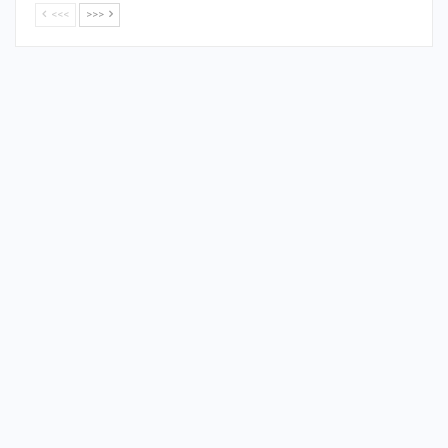
<<<
>>>