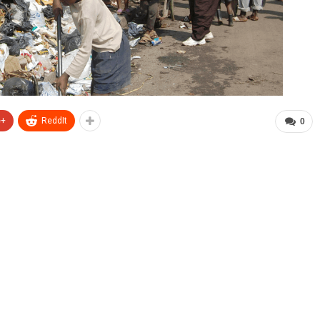
e+
ReddIt
0