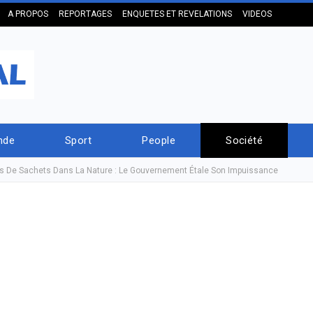
A PROPOS
REPORTAGES
ENQUETES ET REVELATIONS
VIDEOS
nde
Sport
People
Société
ns De Sachets Dans La Nature : Le Gouvernement Étale Son Impuissance