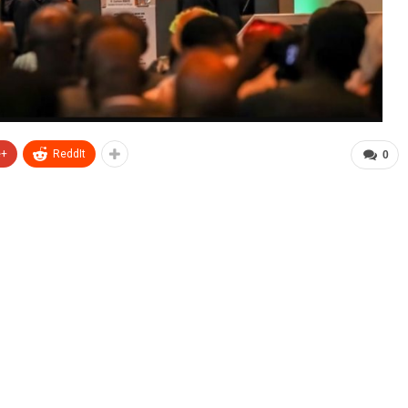
e+
ReddIt
0