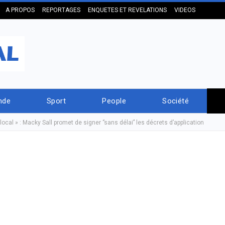
A PROPOS
REPORTAGES
ENQUETES ET REVELATIONS
VIDEOS
nde
Sport
People
Société
cal » : Macky Sall promet de signer ‘’sans délai’’ les décrets d’application