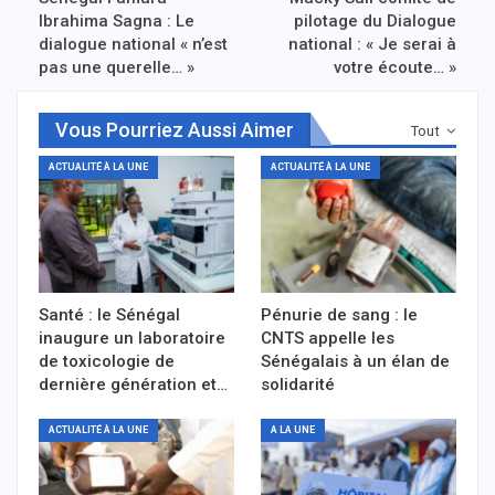
Ibrahima Sagna : Le
pilotage du Dialogue
dialogue national « n’est
national : « Je serai à
pas une querelle… »
votre écoute… »
Vous Pourriez Aussi Aimer
Tout
ACTUALITÉ À LA UNE
ACTUALITÉ À LA UNE
Santé : le Sénégal
Pénurie de sang : le
inaugure un laboratoire
CNTS appelle les
de toxicologie de
Sénégalais à un élan de
dernière génération et…
solidarité
ACTUALITÉ À LA UNE
A LA UNE