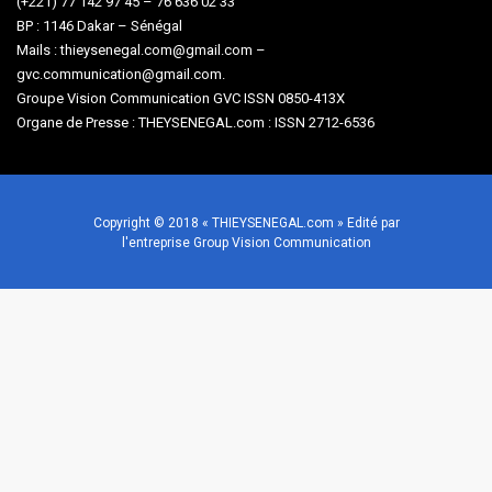
(+221) 77 142 97 45 – 76 636 02 33
BP : 1146 Dakar – Sénégal
Mails : thieysenegal.com@gmail.com –
gvc.communication@gmail.com.
Groupe Vision Communication GVC ISSN 0850-413X
Organe de Presse : THEYSENEGAL.com : ISSN 2712-6536
Copyright © 2018 « THIEYSENEGAL.com » Edité par
l'entreprise Group Vision Communication