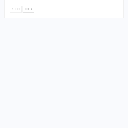
<<<
>>>