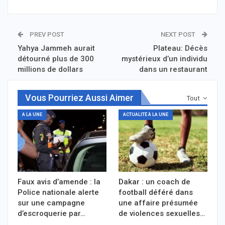
PREV POST
NEXT POST
Yahya Jammeh aurait
Plateau: Décès
détourné plus de 300
mystérieux d’un individu
millions de dollars
dans un restaurant
Vous Pourriez Aussi Aimer
Tout
A LA UNE
ACTUALITÉ À LA UNE
Faux avis d’amende : la
Dakar : un coach de
Police nationale alerte
football déféré dans
sur une campagne
une affaire présumée
d’escroquerie par…
de violences sexuelles…