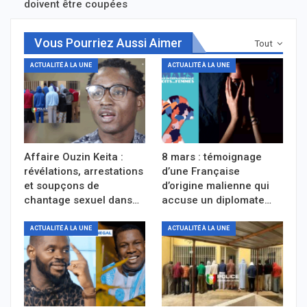
doivent être coupées
Vous Pourriez Aussi Aimer
Tout
ACTUALITÉ À LA UNE
ACTUALITÉ À LA UNE
Affaire Ouzin Keita :
8 mars : témoignage
révélations, arrestations
d’une Française
et soupçons de
d’origine malienne qui
chantage sexuel dans…
accuse un diplomate…
ACTUALITÉ À LA UNE
ACTUALITÉ À LA UNE