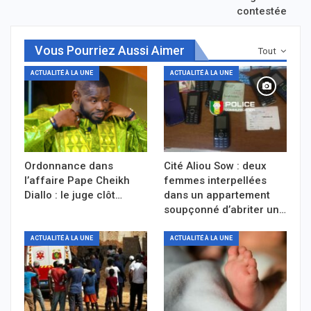
contestée
Vous Pourriez Aussi Aimer
Tout
ACTUALITÉ À LA UNE
ACTUALITÉ À LA UNE
Ordonnance dans
Cité Aliou Sow : deux
l’affaire Pape Cheikh
femmes interpellées
Diallo : le juge clôt…
dans un appartement
soupçonné d’abriter un…
ACTUALITÉ À LA UNE
ACTUALITÉ À LA UNE