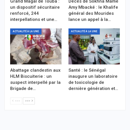
Grand Magal de Touba :
Décès de Sokhna Mame
un dispositif sécuritaire
Amy Mbacké : le Khalife
renforcé, 244
général des Mourides
interpellations et une…
lance un appel à la…
ACTUALITÉ À LA UNE
ACTUALITÉ À LA UNE
Abattage clandestin aux
Santé : le Sénégal
HLM Biscuiterie : un
inaugure un laboratoire
suspect interpellé par la
de toxicologie de
Brigade de…
dernière génération et…
<<<
>>>