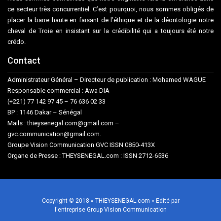
ce secteur très concurrentiel. C’est pourquoi, nous sommes obligés de
placer la barre haute en faisant de l’éthique et de la déontologie notre
cheval de Troie en insistant sur la crédibilité qui a toujours été notre
crédo.
Contact
Administrateur Général – Directeur de publication : Mohamed WAGUE
Responsable commercial : Awa DIA
(+221) 77 142 97 45 – 76 636 02 33
BP : 1146 Dakar – Sénégal
Mails : thieysenegal.com@gmail.com –
gvc.communication@gmail.com.
Groupe Vision Communication GVC ISSN 0850-413X
Organe de Presse : THEYSENEGAL.com : ISSN 2712-6536
Copyright © 2018 « THIEYSENEGAL.com » Edité par
l'entreprise Group Vision Communication