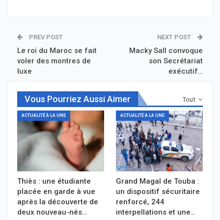
PREV POST
NEXT POST
Le roi du Maroc se fait
Macky Sall convoque
voler des montres de
son Secrétariat
luxe
exécutif…
Vous Pourriez Aussi Aimer
Tout
ACTUALITÉ À LA UNE
ACTUALITÉ À LA UNE
Thiès : une étudiante
Grand Magal de Touba :
placée en garde à vue
un dispositif sécuritaire
après la découverte de
renforcé, 244
deux nouveau-nés…
interpellations et une…